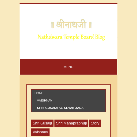
MENU
HOME
VAISHNAV
SHRI GUSAIJI KE SEVAK JADA
KRUSHNADAS KI VARTA
Shri Gusaiji
Shri Mahaprabhuji
Story
Vaishnav