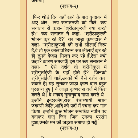
कराया
|
(
प्रसंग-२)
फिर थोड़े दिन वहाँ रहने के बाद वृन्दावन में
आए और रूप सनातनजी को मिले
|
रूप
सनातन से कहा- "श्रीठाकुरजी क्या करते
हैं
?"
रूप सनातन ने कहा- "श्रीठाकुरजी
भोजन क्र रहे हैं
?"
तब जाड़ा कृष्णदास ने
कहा- "श्रीठाकुरजी की सभी लीलाएँ नित्य
हैं
,
वे तो एक कालावच्छिन्न सब लीलाएँ क्र रहे
हैं
|
तुमने केवल भिजन कर रहे हैं
,
ऐसा क्यों
कहा
?
कारण समजावें
|
इस पर रूप सनातन ने
कहा- " ऐसे दर्शन तो श्रीगोकुल में
श्रीगुसांईजी के यहाँ होते हैं
?"
जिनको
श्रीगुसांईजी चाहें
,
उनको भी वैसे दर्शन करा
सकते है
|
यह सुनकर जाड़ा कृष्ण दास बहुत
प्रसन्न हुए
|
ये जाड़ा कृष्णदास वर्ज में फिरा
करते थे
|
वे भगवद गुणानुवाद गाया करते थे
|
इन्होंने इन्द्रकोप
,
रास पंचाध्यायी माधव
रुक्मणी केलि
,
आदि को पदों में रचना कर गान
किया
|
इन्होंने कुछ भोजन सम्बंधित नवीन पद
बनाकर गाए
|
जिन जिन उनका प्रसंग
हुआ
,
उनके मन की जड़ता समाप्त हो गई
|
(
प्रसंग-३)