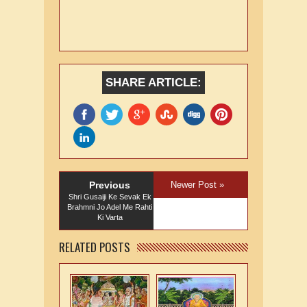
SHARE ARTICLE:
Previous
Newer Post »
Shri Gusaiji Ke Sevak Ek
Brahmni Jo Adel Me Rahti
Ki Varta
RELATED POSTS