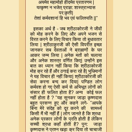
अयमेव महामोहो हीदमेव प्रतारणम
|
यत्कृष्ण न भजेत् प्राज्ञ: शास्त्राभ्यास
पर:कृती
|
तेशां कर्मवशानां हि भव एवं फलिश्यति
||"
इसका अर्थ है - जब श्रीठाकोरजी ने जीवों
को मोह करने के लिए और अपने भजन से
विरत करने के लिए विचार किया तो बुधावतार
लिया
|
श्रीठाकुरजी की ऐसी विपरीत इच्छा
जानकर सब देवताओं ने ब्राह्मणों के घर
आकर जन्म लिया
|
अनेक मतों को चलाया
और अनेक शास्त्र वर्णित किए
|
उन्होंने इस
बात का ध्यान नहीं किया कि श्रीठाकोरजी
मोह क्र रहे हैं और ठगाई करा रहे है
|
भुधिमानों
ने यह विचार ही नहीं किया
|
श्रीठाकोरजी की
सेवा करना बन्द कर दिया
|
पण्डित लोग
कर्मवश हो गए ऐसी कर्म से अभिभूत लोगों को
संसार ही फलित होता है
?
अन्य कोई फल
नहीं होता है
? "
यह सुनकर जाड़ा कृष्णदास
बहुत प्रसन्न हुए और कहने लगे- "आपके
बिना मेरे संदेह को दूर करने की सामर्थ्य
किसी मैं भी नहीं हैं
|
लोग जानते है कि श्रधा
अनेक प्रकार लोगों के प्रति होती है लेकिन
सच्ची श्रधा कहाँ होती है
?
पुन: जाड़ा
कृष्णदास ने प्रश्न खड़ा क्र दिया तो चाचाजी