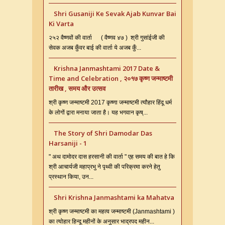
Shri Gusaniji Ke Sevak Ajab Kunvar Bai
Ki Varta
२५२ वैष्णवों की वार्ता ( वैष्णव ४७ ) श्री गुसांईजी की
सेवक अजब कुँवर बाई की वार्ता ये अजब कुँ...
Krishna Janmashtami 2017 Date &
Time and Celebration , २०१७ कृष्ण जन्माष्टमी
तारीख , समय और उत्सव
श्री कृष्ण जन्माष्टमी 2017 कृष्णा जन्माष्टमी त्यौहार हिंदू धर्म
के लोगों द्वारा मनाया जाता है। यह भगवान कृष्...
The Story of Shri Damodar Das
Harsaniji - 1
" अथ दामोदर दास हरसानी की वार्ता " एह समय की बात हे कि
श्री आचार्यजी महाप्रभु ने पृथ्वी की परिक्रमा करने हेतु
प्रस्थान किया, उन...
Shri Krishna Janmashtami ka Mahatva
श्री कृष्ण जन्माष्टमी का महत्व जन्माष्टमी (Janmashtami )
का त्योहार हिन्दू महीनों के अनुसार भाद्रपद महीन...