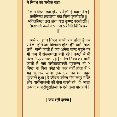
ने निबंध का श्लोक कहा-
"
ज्ञान निष्ठा तदा ज्ञेया सर्वज्ञो हि यदा भवेत्
|
कर्मनिष्ठा तदाज्ञेया यदा चित्तं प्रसीदति
||
भक्तिनिष्ठा तदा ज्ञेया यदा कृष्ण: प्रसीदति
|
निष्ठाभावे फलं तस्मान्नास्त्येवेति विनिश्चय:
||"
अर्थ - ज्ञान निष्ठा सच्ची तब होती है
,
जब
सर्वज्ञ होने का विश्वास होता है
?
कर्म निष्ठा
तभी मानी जाती है जब अनेक कष्ट पड़ने पर
भी कर्म में संल्लग्नता बनी रहे
|
कष्टों में भी
चित्त में प्रसन्नता रहे
|
भक्ति निष्ठा तब मानी
जाती है जब श्रीठाकोरजी प्रसन्न हों
?
निष्ठा के बिना कोई भी फल नहीं होता हैं
?
यह सुनकर जाड़ा कृष्णदास का मन बहुत
प्रसन्न हुआ
|
वे जीवन पर्यन्त गोपालपुर में रहे
और श्रीनाथजी की सेवा करते रहे
|
वे जाड़ा
कृष्णदास श्रीगुसांईजी के ऐसे कृपा पात्र थे
|
|
जय श्री कृष्णा
|