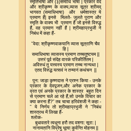
स्मृतिभाषा और (३)समाधि भाषा
|
प्रकार वेद
और श्रीकृष्ण के वाक्य
,
व्यास सूत्र श्रीमद्
भागवत (समाधिभाषा) और धर्मशास्त्र ये
प्रमाण हैं
|
इनसे मिलते- जुलते पुराण और
स्मृति के वाक्य भी प्रमाण हैं जो इनसे विरुद्ध
हैं
,
वह प्रमाण नहीं हैं
|
श्रीमहाप्रभुजी ने
निबंध में कहा हैं-
"
वेदा: श्रीकृष्णवाकयानि व्यास सूत्राणि चैव
हि
|
समाधिभाषा व्यासस्य प्रमाण तच्चतुष्टयम
||
उत्तरं पूर्व संदेह वारकं परिकीर्तितम
|
अविरुधं तु यत्त्वस्य प्रमाण तच्च नान्यथा
|
एतद विरुद्ध यत्सवं न तन्मानं कथंचन
||
पुन: जाड़ा कृष्णदास ने प्रश्न किया - उनके
प्रकार के देवपूजन
,
और अनेक प्रकार के
व्रत एवं अनके प्रकार के शास्त्र बहुत दिन
से प्रमाण चले आ रहे हैं
,
सो उनके विचार का
क्या करना हैं
?"
तब चाचा हरिवंशजी ने कहा -
" ये निर्णय तो श्रीमहाप्रभुजी ने "निबंध
शास्त्रथ में लिखा हैं-
श्लोक-
बुधावतारे त्वधुना हरौ तद वशगा: सूरा:
|
नानामतानि विप्रेषु भूत्वा कुर्वन्ति मोहनम
||