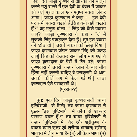
एक दिन जाड़ा कृष्णदास द्वारिका की यात्रा
करने गए
|
रास्ते में एक देवी के देवल में जाकर
सो गए
|
प्रात:काल एक मनुष्य बकरा लेकर
आया
|
जाड़ा कुष्णदास ने कहा - " इस देवी
पर सभी बकरा चढाते हैं
,
सिंह क्यों नहीं चढाते
हैं
?"
वह मनुष्य बोला- " सिंह को कैसे पकड़ा
जाए
?"
जाड़ा कृष्णदास ने कहा - "ले मैं
तुजको सिंह पकड़कर देता हूँ
|
तुम इस बकरा
को छोड़ दो
|
उसने बकरा को छोड़ दिया
|
जाड़ा कृष्णदास जंगल जाकर सिंह को पकड़
लाए
|
सिंह को देखकर सब लोग भाग गए
|
वे
जाड़ा कृष्णदास के पैरों में गिर पड़े
|
जाड़ा
कृष्णदास ने उनसे कहा- "आज के बाद जीव
हिंसा नहीं करनी चाहिए वे पराक्रमी थे अत:
उनकी कीर्ति जग में फेल गई थी
|
जाड़ा
कृष्णदास ऐसे पराक्रमी थे
|
(
प्रसंग-४)
पुन: एक दिन जाड़ा कृष्णदासजी चाचा
हरिवंशजी से मिले
|
तब जाड़ा कृष्णदास ने
पूछा- "इस पुष्टिमार्ग में कौन से शास्त्र
प्रमाण वचन हैं
?"
तब चाचा हरिवंशजी ने
कहा- "पुष्टिमार्ग में वेद और श्रीकृष्ण के
वाकय
,
व्यास सूत्र एवं श्रीमद् भागवत
|
श्रीमद्
भागवत में तीन भाषा हैं- (१) लौकिक भाषा (२)