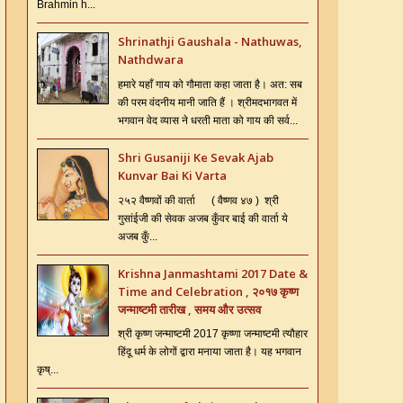
Brahmin h...
Shrinathji Gaushala - Nathuwas,
Nathdwara
हमारे यहाँ गाय को गौमाता कहा जाता है। अत: सब
की परम वंदनीय मानी जाति हैं । श्रीमदभागवत में
भगवान वेद व्यास ने धरती माता को गाय की सर्व...
Shri Gusaniji Ke Sevak Ajab
Kunvar Bai Ki Varta
२५२ वैष्णवों की वार्ता ( वैष्णव ४७ ) श्री
गुसांईजी की सेवक अजब कुँवर बाई की वार्ता ये
अजब कुँ...
Krishna Janmashtami 2017 Date &
Time and Celebration , २०१७ कृष्ण
जन्माष्टमी तारीख , समय और उत्सव
श्री कृष्ण जन्माष्टमी 2017 कृष्णा जन्माष्टमी त्यौहार
हिंदू धर्म के लोगों द्वारा मनाया जाता है। यह भगवान
कृष्...