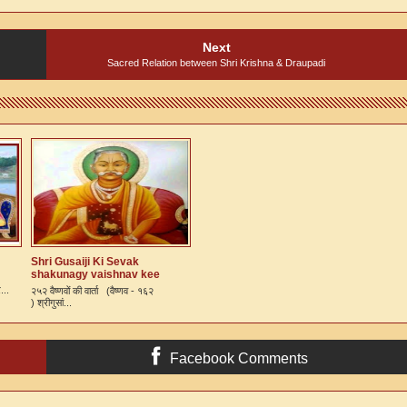
Next
Sacred Relation between Shri Krishna & Draupadi
Shri Gusaiji Ki Sevak
shakunagy vaishnav kee
vaarta
...
२५२ वैष्णवों की वार्ता (वैष्णव - १६२
) श्रीगुसां...
Facebook Comments