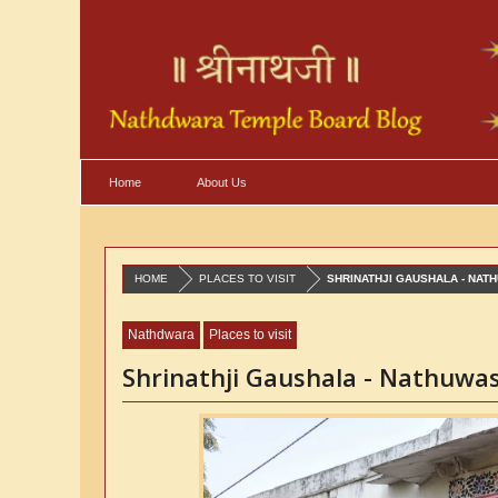
Home
About Us
HOME
PLACES TO VISIT
SHRINATHJI GAUSHALA - NAT
Nathdwara
Places to visit
Shrinathji Gaushala - Nathuwa