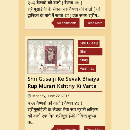
२५२ वैष्णवों की वार्ता ( वैष्णव ४४ )
श्रीगुसांईजी के सेवक नरु वैष्णव की वार्ता ( जो
द्वारिका के मार्ग में रहता था ) एक समय श्रीग...
No comments
Read More
Shri Gusaiji
Shri
Mahaprabhu
Story
ji
Vaishnav
Shri Gusaiji Ke Sevak Bhaiya
Rup Murari Kshtriy Ki Varta
Monday, June 22, 2015
२५२ वैष्णवों की वार्ता ( वैष्णव ४३ )
श्रीगुसांईजी के सेवक भैया रूप मुरारी क्षत्रिय
की वार्ता एक दिन श्रीगुसांईजी गोविन्द कुण्ड
क...
No comments
Read More