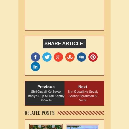
SHARE ARTICLE:
Previous
Next
Shri Gusaiji Ke Sevak
Shri Gusaiji Ke Sevak
Bhaiya Rup Murari Kshtriy
Sachor Bhrahman Ki
Ki Varta
Varta
RELATED POSTS