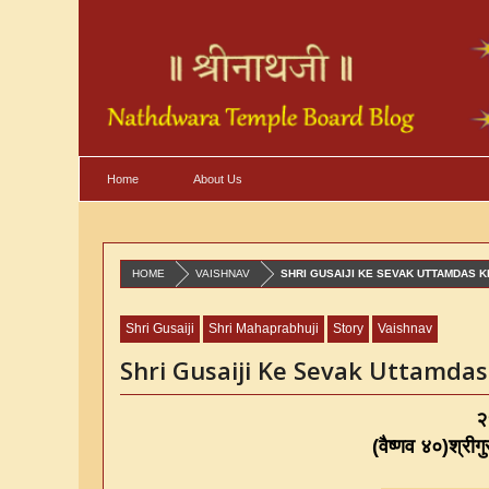
Home
About Us
HOME
VAISHNAV
SHRI GUSAIJI KE SEVAK UTTAMDAS K
Shri Gusaiji
Shri Mahaprabhuji
Story
Vaishnav
Shri Gusaiji Ke Sevak Uttamdas
२५
(
वैष्णव ४०
)
श्रीग