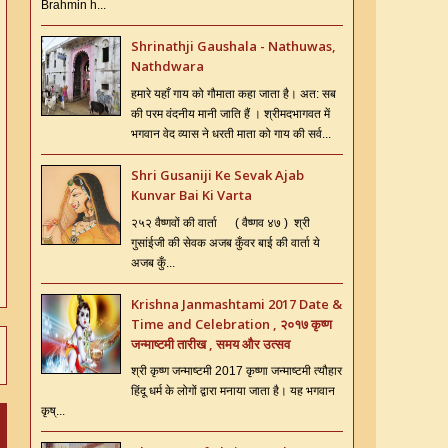
Brahmin h...
Shrinathji Gaushala - Nathuwas,
Nathdwara
हमारे यहाँ गाय को गौमाता कहा जाता है। अत: सब
की परम वंदनीय मानी जाति हैं । श्रीमदभागवत में
भगवान वेद व्यास ने धरती माता को गाय की सर्व...
Shri Gusaniji Ke Sevak Ajab
Kunvar Bai Ki Varta
२५२ वैष्णवों की वार्ता ( वैष्णव ४७ ) श्री
गुसांईजी की सेवक अजब कुँवर बाई की वार्ता ये
अजब कुँ...
Krishna Janmashtami 2017 Date &
Time and Celebration , २०१७ कृष्ण
जन्माष्टमी तारीख , समय और उत्सव
श्री कृष्ण जन्माष्टमी 2017 कृष्णा जन्माष्टमी त्यौहार
हिंदू धर्म के लोगों द्वारा मनाया जाता है। यह भगवान
कृष्...