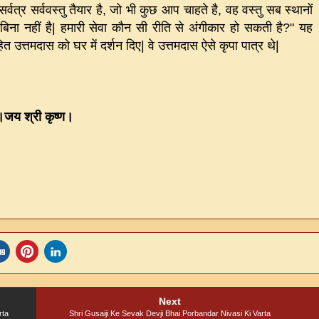
वत्र सर्ववस्तु तैयार है
,
जो भी कुछ आप चाहते है
,
वह वस्तु सब स्थानों
बिना नहीं है
|
हमारी सेवा कौन सी रीति से अंगीकार हो सकती है
?"
यह
 उत्तमदास को घर में दर्शन दिए
|
वे उत्तमदास ऐसे कृपा पात्र थे
|
।जय श्री कृष्ण।
Next
rta
Shri Gusaiji Ke Sevak Devji Bhai Porbandar Nivasi Ki Varta