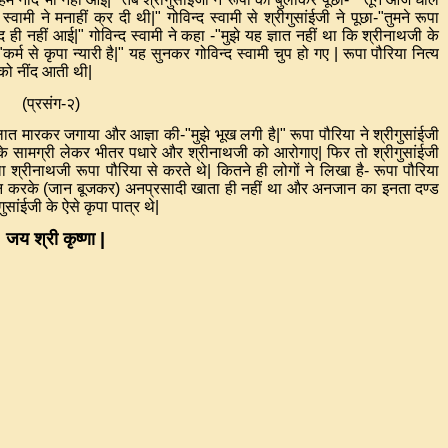
 स्वामी ने मनाहीं क्र दी थी
|"
गोविन्द स्वामी से श्रीगुसांईजी ने पूछा
-"
तुमने रूपा
ंद ही नहीं आई
|"
गोविन्द स्वामी ने कहा
-"
मुझे यह ज्ञात नहीं था कि श्रीनाथजी के
"
कर्म से कृपा न्यारी है
|"
यह सुनकर गोविन्द स्वामी चुप हो गए
|
रूपा पौरिया नित्य
को नींद आती थी
|
(
प्रसंग
-
२
)
 लात मारकर जगाया और आज्ञा की
-"
मुझे भूख लगी है
|"
रूपा पौरिया ने श्रीगुसांईजी
करके सामग्री लेकर भीतर पधारे और श्रीनाथजी को आरोगाए
|
फिर तो श्रीगुसांईजी
 श्रीनाथजी रूपा पौरिया से करते थे
|
कितने ही लोगों ने लिखा है
-
रूपा पौरिया
ान करके
(
जान बूजकर
)
अनप्रसादी खाता ही नहीं था और अनजान का इनता दण्ड
गुसांईजी के ऐसे कृपा पात्र थे
|
|
जय श्री कृष्णा
|