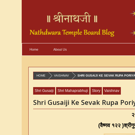
Home
About Us
HOME
VAISHNAV
SHRI GUSAIJI KE SEVAK RUPA PORIYA
Shri Gusaiji
Shri Mahaprabhuji
Story
Vaishnav
Shri Gusaiji Ke Sevak Rupa Pori
२५
(वैष्णव १२२ )
श्रीग