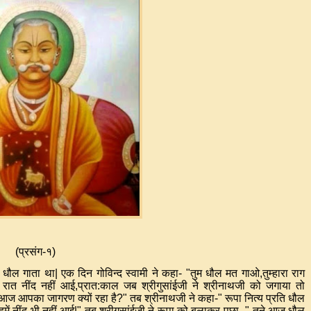
(
प्रसंग
-
१
)
 धौल गाता था
|
एक दिन गोविन्द स्वामी ने कहा
- "
तुम धौल मत गाओ
,
तुम्हारा राग
रात नींद नहीं आई
,
प्रात
:
काल जब श्रीगुसांईजी ने श्रीनाथजी को जगाया तो
आज आपका जागरण क्यों रहा है
?"
तब श्रीनाथजी ने कहा
-"
रूपा नित्य प्रति धौल
हमें नींद भी नहीं आई
|"
तब श्रीगुसांईजी ने रूपा को बुलाकर पूछा
- "
तूने आज धौल