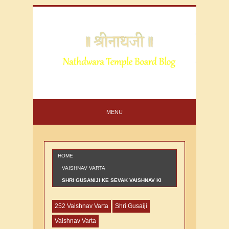
MENU
HOME
VAISHNAV VARTA
SHRI GUSANIJI KE SEVAK VAISHNAV KI
VARTA JISANE BHAIRAV KO TUCHCH MANA
252 Vaishnav Varta
Shri Gusaiji
Vaishnav Varta