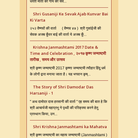
धरती माता को गाय की सर्व...
Shri Gusaniji Ke Sevak Ajab Kunvar Bai
Ki Varta
२५२ वैष्णवों की वार्ता ( वैष्णव ४७ ) श्री गुसांईजी की
सेवक अजब कुँवर बाई की वार्ता ये अजब कुँ...
Krishna Janmashtami 2017 Date &
Time and Celebration , २०१७ कृष्ण जन्माष्टमी
तारीख , समय और उत्सव
श्री कृष्ण जन्माष्टमी 2017 कृष्णा जन्माष्टमी त्यौहार हिंदू धर्म
के लोगों द्वारा मनाया जाता है। यह भगवान कृष्...
The Story of Shri Damodar Das
Harsaniji - 1
" अथ दामोदर दास हरसानी की वार्ता " एह समय की बात हे कि
श्री आचार्यजी महाप्रभु ने पृथ्वी की परिक्रमा करने हेतु
प्रस्थान किया, उन...
Shri Krishna Janmashtami ka Mahatva
श्री कृष्ण जन्माष्टमी का महत्व जन्माष्टमी (Janmashtami )