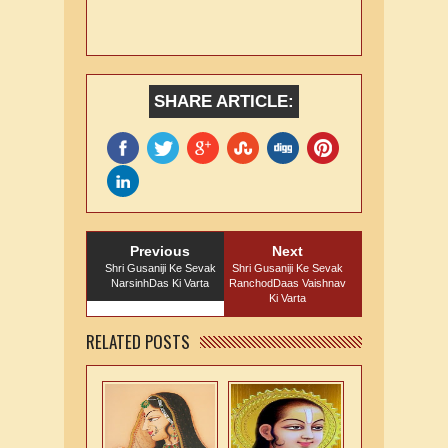
SHARE ARTICLE:
Previous
Next
Shri Gusaniji Ke Sevak
Shri Gusaniji Ke Sevak
NarsinhDas Ki Varta
RanchodDaas Vaishnav
Ki Varta
RELATED POSTS