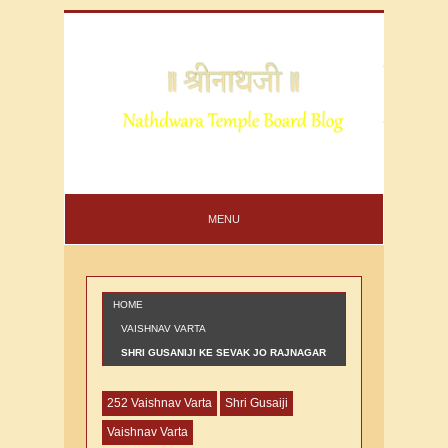
MENU
HOME
VAISHNAV VARTA
SHRI GUSANIJI KE SEVAK JO RAJNAGAR
ME RAHTA THA KI VARTA
252 Vaishnav Varta
Shri Gusaiji
Vaishnav Varta