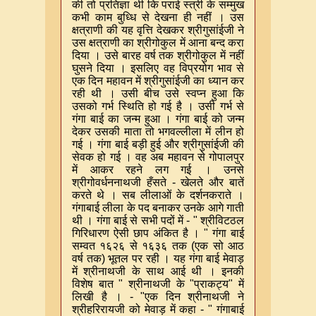
की तो प्रतिज्ञा थी कि पराई स्त्री के सम्मुख
कभी काम बुध्धि से देखना ही नहीं । उस
क्षत्राणी की यह वृत्ति देखकर श्रीगुसांईजी ने
उस क्षत्राणी का श्रीगोकुल में आना बन्द करा
दिया । उसे बारह वर्ष तक श्रीगोकुल में नहीं
घुसने दिया । इसलिए वह विप्रयोग भाव से
एक दिन महावन में श्रीगुसांईजी का ध्यान कर
रही थी । उसी बीच उसे स्वप्न हुआ कि
उसको गर्भ स्थिति हो गई है । उसी गर्भ से
गंगा बाई का जन्म हुआ । गंगा बाई को जन्म
देकर उसकी माता तो भगवल्लीला में लीन हो
गई । गंगा बाई बड़ी हुई और श्रीगुसांईजी की
सेवक हो गई । वह अब महावन से गोपालपुर
में आकर रहने लग गई । उनसे
श्रीगोवर्धननाथजी हँसते
-
खेलते और बातें
करते थे । सब लीलाओं के दर्शनकराते ।
गंगाबाई लीला के पद बनाकर उनके आगे गाती
थी । गंगा बाई से सभी पदों में
- "
श्रीविटठल
गिरिधारण ऐसी छाप अंकित है ।
"
गंगा बाई
सम्वत १६२६ से १६३६ तक
(
एक सो आठ
वर्ष तक
)
भूतल पर रही । यह गंगा बाई मेवाड़
में श्रीनाथजी के साथ आई थी । इनकी
विशेष बात
"
श्रीनाथजी के
"
प्राकट्य
"
में
लिखी है ।
- "
एक दिन श्रीनाथजी ने
श्रीहरिरायजी को मेवाड़ में कहा
- "
गंगाबाई