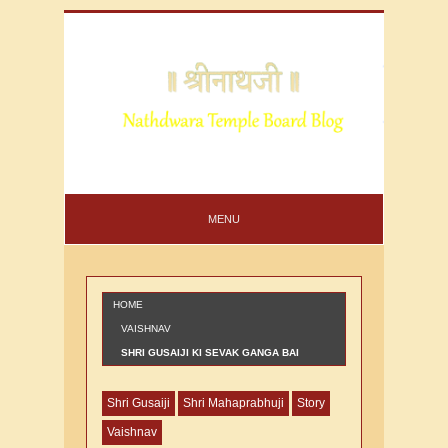
MENU
HOME
VAISHNAV
SHRI GUSAIJI KI SEVAK GANGA BAI
KSHTRANI KI VARTA
Shri Gusaiji
Shri Mahaprabhuji
Story
Vaishnav