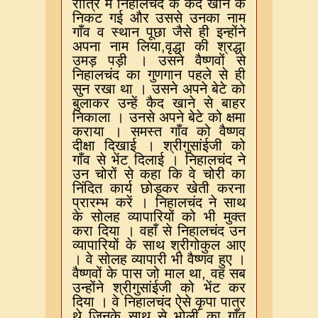
रात्रि में निहालचंद के कैद खाने के
निकट गई और उससे उनका नाम
गाँव व स्थान पूछा जैसे ही इन्होंने
अपना नाम लिया
,
वृद्धा की श्रद्धा
उमड़ पड़ी । उसने वैष्णवों से
निहालचंद का गुणगान पहले से ही
सुन रखा था । उसने अपने बेटे को
बुलाकर उन्हें कैद खाने से बाहर
निकाला । उनसे अपने बेटे को क्षमा
कराया । समस्त गाँव को वैष्णव
दीक्षा दिखाई । श्रीगुसांईजी को
गाँव से भेंट दिलाई । निहालचंद ने
उन चोरों से कहा कि वे चोरी का
निंदित कार्य छोड़कर खेती करना
प्रारम्भ करें । निहालचंद ने साथ
के सोलह व्यापारियों को भी मुक्त
करा दिया । वहाँ से निहालचंद उन
व्यापारियों के साथ श्रीगोकुल आए
। वे सोलह व्यापारी भी वैष्णव हुए ।
वैष्णवों के पास जो माल था
,
वह सब
उन्होंने श्रीगुसांईजी को भेंट कर
दिया । वे निहालचंद ऐसे कृपा पात्र
थे जिनके साथ से भोलीं का गाँव