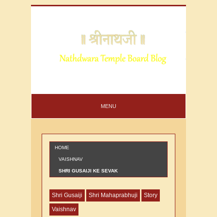
MENU
HOME
VAISHNAV
SHRI GUSAIJI KE SEVAK
NIHALCHANDJALOTA KSHTRIY KI VARTA
Shri Gusaiji
Shri Mahaprabhuji
Story
Vaishnav