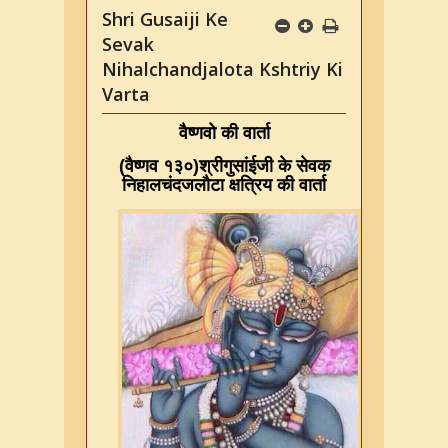
Shri Gusaiji Ke
Sevak
Nihalchandjalota Kshtriy Ki
Varta
वैष्णवो की वार्ता
(
वैष्णव १३०
)
श्रीगुसांईजी के सेवक
निहालचंदजलौटा क्षत्रिय की वार्ता