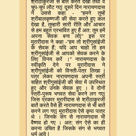
श्रीठाकुरजी से बातें करते देखा तथा वे
चुप
-
चुप लौट गए
|
दूसरे दिन नारायणदास
ने उससे कहा
- "
हमने तुम्हें
श्रीबालकृष्णजी की सेवा करते हुए कल
देखा है
,
तुम्हारी सारी रीति और आचार
से हम बहुत प्रभावित हुए हैं अत
:
तुम हमें
अपना सेवक बना लो
|"
इस पर
मुरारीदास ने कहा
-"
हम तो श्रीगुसांईजी
के सेवक हैं
;
यदि आप चाहो तो हम
श्रीगुसांईजी से आपको सेवक करने के
लिए विनय करें ।
"
नारायणदास के
स्वीकृति देने पर मुरारीदास ने
श्रीगुसांईजी को विनती
-
पत्र लिखा
|
पत्र लेकर नारायणदास अपनी स्त्री
सहित श्रीगुसांईजी की सेवा में उपस्थित
हुए और उनके सेवक हुए । वे दोनों
स्त्री
-
पुरूष भगवत सेवा करने लग गए
|
जिस प्रकार मुरारीदास से श्रीठाकुरजी
बातें करते वैसे ही नारायणदास से भी बातें
करने लग गए
|
मुरारीदास ऐसे कृपा पात्र
थे । जिनके संग से नारायणदास भी
वैष्णव हो गए । अत
:
संग ऐसे का ही
करना उचित है जिसके संग से भगवत
धर्म आवे
|