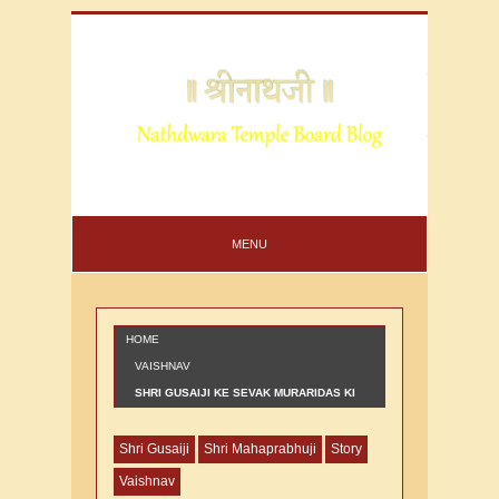
MENU
HOME
VAISHNAV
SHRI GUSAIJI KE SEVAK MURARIDAS KI
VARTA
Shri Gusaiji
Shri Mahaprabhuji
Story
Vaishnav