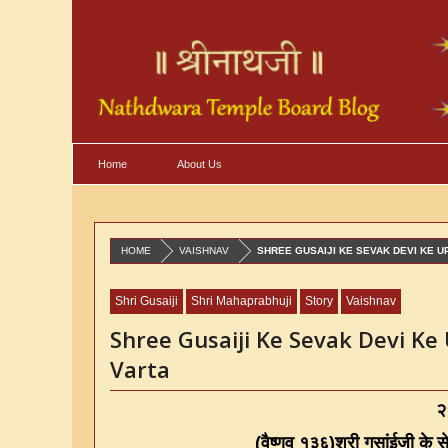
Home
About Us
HOME
VAISHNAV
SHREE GUSAIJI KE SEVAK DEVI KE UP
Shri Gusaiji
Shri Mahaprabhuji
Story
Vaishnav
Shree Gusaiji Ke Sevak Devi Ke 
Varta
२५
(
वैष्णव १३६
)
श्री गुसांईजी के 