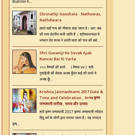
Brahmin h...
Shrinathji Gaushala - Nathuwas,
Nathdwara
हमारे यहाँ गाय को गौमाता कहा जाता है। अत: सब
की परम वंदनीय मानी जाति हैं । श्रीमदभागवत में
भगवान वेद व्यास ने धरती माता को गाय की सर्व...
Shri Gusaniji Ke Sevak Ajab
Kunvar Bai Ki Varta
२५२ वैष्णवों की वार्ता ( वैष्णव ४७ ) श्री
गुसांईजी की सेवक अजब कुँवर बाई की वार्ता ये
अजब कुँ...
Krishna Janmashtami 2017 Date &
Time and Celebration , २०१७ कृष्ण
जन्माष्टमी तारीख , समय और उत्सव
श्री कृष्ण जन्माष्टमी 2017 कृष्णा जन्माष्टमी त्यौहार
हिंदू धर्म के लोगों द्वारा मनाया जाता है। यह भगवान
कृष्...