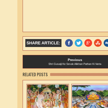
SHARE ARTICLE:
Previous
Shri Gusaiji Ke Sevak Alikhan Pathan Ki Varta
RELATED POSTS