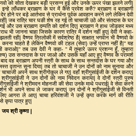
वैष्णवो को सोता देखकर बड़ी प्रसन्न हुई और उनके ऊपर पंखा झलने लगी
|
,
इन्हे लाँधकर ब्राह्मण के घर में कैसे प्रवेश करुँ
?
ब्राह्मण व ब्राह्मणी
|
देर होने पर बड़े आर्तभाव से प्रार्थना पूर्वक आवहान करने लगे लेकिन देवी
हीं
|
जब रात्रि चार घङी शेष रह गई तो चाचाजी उठे और संतदास के घर
ी गई और उस ब्राह्मण दम्पति को दर्शन दिए
|
ब्राह्मण ने हाथ जोड़कर मध्य
ध भी जानना चाहा जिसके कारण रात्रि में दर्शन नहीं हुए
|
देवी ने कहा
-
 झलती रही
|
वैष्णव त्रिलोकी में सर्वश्रेष्ठ है
|
साक्षात् भगवान भी वैष्णवो के
)
करना चाहते है लेकिन वैष्णवो की टहल
(
सेवा
)
उन्हें प्राप्त नहीं है
|"
यह
ं भी कराओ
|"
तब उस देवी ने कहा
- "
में तुम्हारे ऊपर प्रशन्न हुँ
,
तुम्हारा
ुरुष
)
उस सन्तदास के घर जाओ और उसके यहाँ आए हुए वैष्णव के परामर्श
बाद वह ब्राह्मण अपनी स्त्री के साथ के साथ सन्तदास के घर गया और
स्त वृतान्त सुना दिया
|
तब तो चाचाजी ने उन दोनों को नाम सुनाया और
 को चाचाजी अपने साथ श्रीगोकुल ले गए
|
वहाँ श्रीगुसांईजी के दर्शन कराए
|
|
श्रीगुसांईजी ने उन दोनों को नाम निवेदन कराया
|
वे दोनों स्त्री पुरुष
्रीगुसांईजी ने श्रीमदन मोहनजी की सेवा उनके माथे पधराई
|
वे सेवा करने
 दर्शन भी अपने साथ ले जाकर कराए
|
उन दोनों ने श्रीगुसांईजी से विनती
 लिए आगरा ले आए
|
चाचा हरिवंशजी ने उन्हें कृपा करके मार्ग की रीति
ऐसे कृपा पात्र हुए
|
|
जय श्री कृष्णा
|