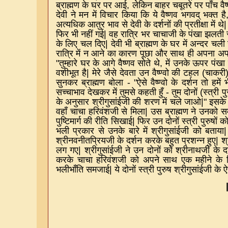
ब्राह्मण के घर पर आई
,
लेकिन बाहर चबूतरे पर पाँच 
देवी ने मन में विचार किया कि ये वैष्णव भगवद् भक्त है
अत्यधिक आतुर भाव से देवी के दर्शनों की प्रतीक्षा में थे
फिर भी नहीं गई
|
वह रात्रि भर चाचाजी के पंखा झलती र
के लिए चल दिए
|
देवी भी ब्राह्मण के घर में अन्दर चल
रात्रि में न आने का कारण पूछा और साथ ही अपना अपरा
"
तुम्हारे घर के आगे वैष्णव सोते थे
,
में उनके ऊपर पंखा
वशीभूत है
|
मेरे जैसे देवता उन वैष्ण्वो की टहल
(
चाकरी
सुनकर ब्राह्मण बोला
- "
ऐसे वैष्ण्वो के दर्शन तो हमे
सच्चाभाव देखकर में तुमसे कहती हुँ
-
तुम दोनों
(
स्त्री प
के अनुसार श्रीगुसांईजी की शरण में चले जाओ
|"
इसके 
वहाँ चाचा हरिवंशजी से मिला
|
उस ब्राह्मण ने उनको सम
पुष्टिमार्ग की रीति सिखाई
|
फिर उन दोनों स्त्री पुरुषों
भली प्रकार से उनके बारे में श्रीगुसांईजी को बताया
श्रीनवनीतप्रियजी के दर्शन करके बहुत प्रशन्न हुए
|
श
लग गए
|
श्रीगुसांईजी ने उन दोनों को श्रीनाथजी के
करके चाचा हरिवंशजी को अपने साथ एक महीने के
भलीभाँति समजाई
|
ये दोनों स्त्री पुरुष श्रीगुसांईजी के 