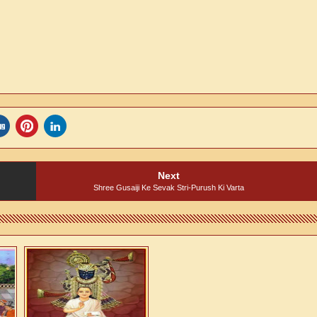
Next
Shree Gusaiji Ke Sevak Stri-Purush Ki Varta