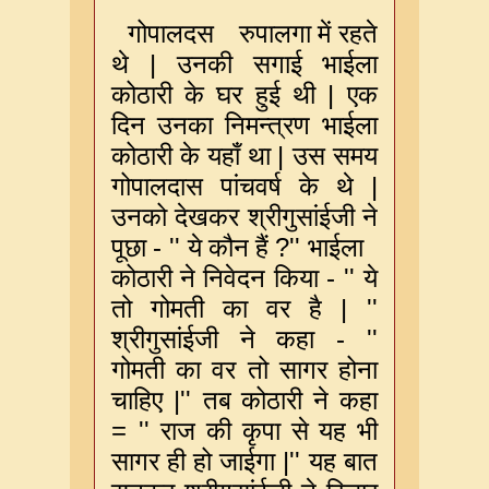
गोपालदस
रुपालगा
में
रहते
|
थे
उनकी
सगाई
भाईला
|
कोठारी
के
घर
हुई
थी
एक
दिन
उनका
निमन्त्रण
भाईला
|
कोठारी
के
यहाँ
था
उस
समय
|
गोपालदास
पांचवर्ष
के
थे
उनको
देखकर
श्रीगुसांईजी
ने
-
''
?''
पूछा
ये
कौन
हैं
भाईला
-
''
कोठारी
ने
निवेदन
किया
ये
| ''
तो
गोमती
का
वर
है
-
''
श्रीगुसांईजी
ने
कहा
गोमती
का
वर
तो
सागर
होना
|''
चाहिए
तब
कोठारी
ने
कहा
=
''
राज
की
कृपा
से
यह
भी
|''
सागर
ही
हो
जाईगा
यह
बात