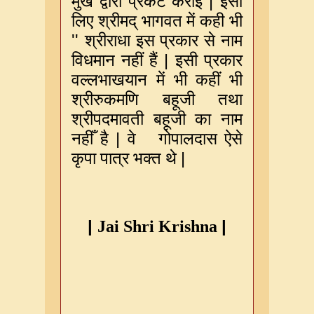
|
मुख
द्वारा
प्रकट
कराई
इसी
लिए
श्रीमद्
भागवत
में
कही
भी
''
श्रीराधा
इस
प्रकार
से
नाम
|
विधमान
नहीं
हैं
इसी
प्रकार
वल्लभाखयान
में
भी
कहीं
भी
श्रीरुकमणि
बहूजी
तथा
श्रीपदमावती
बहूजी
का
नाम
|
नहीँ
है
वे
गोपालदास
ऐसे
|
कृपा
पात्र
भक्त
थे
|
|
Jai
Shri
Krishna