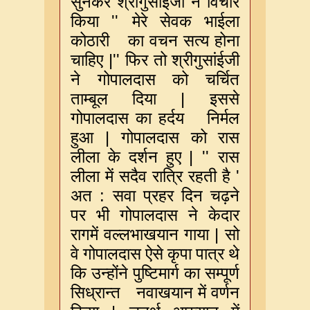
सुनकर
श्रीगुसांईजी
ने
विचार
''
किया
मेरे
सेवक
भाईला
कोठारी
का
वचन
सत्य
होना
|''
चाहिए
फिर
तो
श्रीगुसांईजी
ने
गोपालदास
को
चर्चित
|
ताम्बूल
दिया
इससे
गोपालदास
का
हर्दय
निर्मल
|
हुआ
गोपालदास
को
रास
| ''
लीला
के
दर्शन
हुए
रास
'
लीला
में
सदैव
रात्रि
रहती
है
:
अत
सवा
प्रहर
दिन
चढ़ने
पर
भी
गोपालदास
ने
केदार
|
रागमें
वल्लभाखयान
गाया
सो
वे
गोपालदास
ऐसे
कृपा
पात्र
थे
कि
उन्होंने
पुष्टिमार्ग
का
सम्पूर्ण
सिध्रान्त
नवाखयान
में
वर्णन