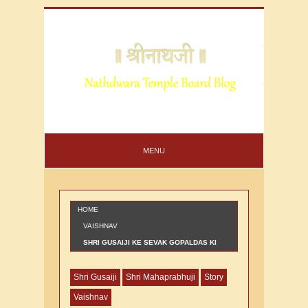
MENU
HOME
VAISHNAV
SHRI GUSAIJI KE SEVAK GOPALDAS KI
VARTA
Shri Gusaiji
Shri Mahaprabhuji
Story
Vaishnav