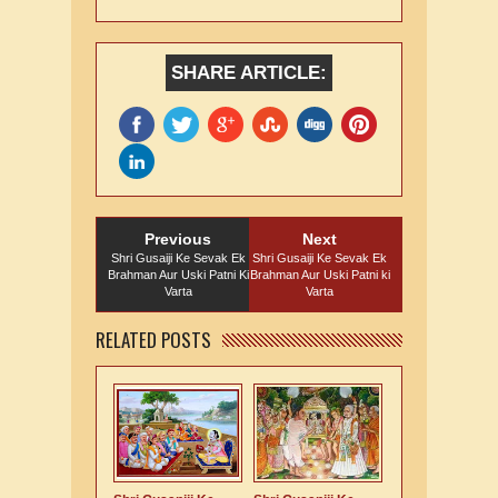
SHARE ARTICLE:
Previous
Next
Shri Gusaiji Ke Sevak Ek
Shri Gusaiji Ke Sevak Ek
Brahman Aur Uski Patni Ki
Brahman Aur Uski Patni ki
Varta
Varta
RELATED POSTS