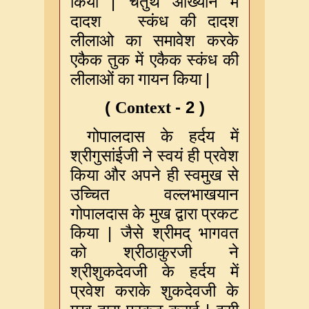
|
किया
चतुर्थ
आख्यान
में
दादश
स्कंध
की
दादश
लीलाओ
का
समावेश
करके
एकैक
तुक
में
एकैक
स्कंध
की
|
लीलाओं
का
गायन
किया
(
- 2
)
Context
गोपालदास
के
हर्दय
में
श्रीगुसांईजी
ने
स्वयं
ही
प्रवेश
किया
और
अपने
ही
स्वमुख
से
उच्चित
वल्लभाखयान
गोपालदास
के
मुख
द्वारा
प्रकट
|
किया
जैसे
श्रीमद्
भागवत
को
श्रीठाकुरजी
ने
श्रीशुकदेवजी
के
हर्दय
में
प्रवेश
कराके
शुकदेवजी
के