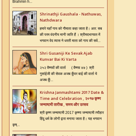
Brahmin h...
Shrinathji Gaushala - Nathuwas,
Nathdwara
हमारे यहाँ गाय को गौमाता कहा जाता है। अत: सब
की परम वंदनीय मानी जाति हैं । श्रीमदभागवत में
भगवान वेद व्यास ने धरती माता को गाय की सर्व...
Shri Gusaniji Ke Sevak Ajab
Kunvar Bai Ki Varta
२५२ वैष्णवों की वार्ता ( वैष्णव ४७ ) श्री
गुसांईजी की सेवक अजब कुँवर बाई की वार्ता ये
अजब कुँ...
Krishna Janmashtami 2017 Date &
Time and Celebration , २०१७ कृष्ण
जन्माष्टमी तारीख , समय और उत्सव
श्री कृष्ण जन्माष्टमी 2017 कृष्णा जन्माष्टमी त्यौहार
हिंदू धर्म के लोगों द्वारा मनाया जाता है। यह भगवान
कृष्...