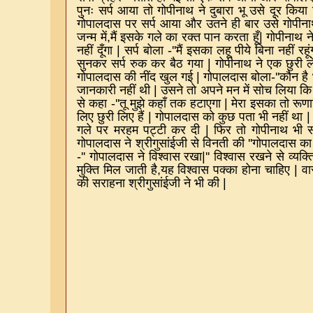
पुनः सर्प आया तो गोपीनाथ ने दुबारा भू उसे दूर किय
गोपालदास पर सर्प आया और उतने ही बार उसे गोपीन
जन्म में
,
मैं इसके गले का रक्त पान करता हूँ
|
गोपीनाथ न
नहीं दूँगा
|
सर्प बोला
-''
मैं इसका लहू पीये बिना नहीं रहू
सुनकर सर्प रुक कर बैठ गया
|
गोपीनाथ ने एक छुरी
गोपालदास की नींद खुल गई
|
गोपालदास बोला
-''
कौन है
जानकारी नहीं थी
|
उसने तो अपने मन में सोच लिया कि 
से कहा
-''
तू मुझे कहाँ तक हटाएगा
|
मेरा इसका तो रूणा
लिए छुरी लिए हैं
|
गोपालदास को कुछ पता भी नहीं था
गले पर मरहम पट्टी कर दी
|
फिर तो गोपीनाथ भी
गोपालदास ने श्रीगुसांईजी से विनती की
''
गोपालदास का 
-''
गोपालदास ने विश्वास रखा
|''
विश्वास रखने से व्यक्त
मुक्ति मिल जाती है
,
यह विश्वास पक्का होना चाहिए
|
वा
की सराहना श्रीगुसांईजी ने भी की
|