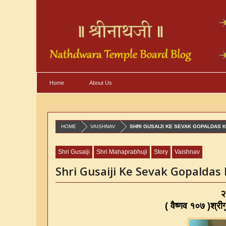
Home
About Us
HOME
VAISHNAV
SHRI GUSAIJI KE SEVAK GOPALDAS K
Shri Gusaiji
Shri Mahaprabhuji
Story
Vaishnav
Shri Gusaiji Ke Sevak Gopaldas 
२
(
वैष्णव १०७
)
श्री