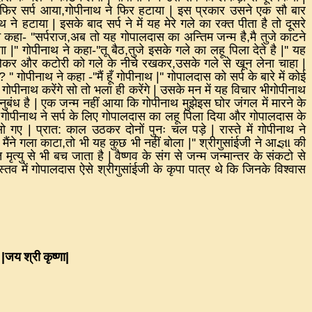
ा फिर सर्प आया
,
गोपीनाथ ने फिर हटाया
|
इस प्रकार उसने एक सौ बार
ाथ ने हटाया
|
इसके बाद सर्प ने में यह मेरे गले का रक्त पीता है तो दूसरे
े कहा
- ''
सर्पराज
,
अब तो यह गोपालदास का अन्तिम जन्म है
,
मै तुजे काटने
ंगा
|''
गोपीनाथ ने कहा
-''
तू बैठ
,
तुजे इसके गले का लहू पिला देते है
|''
यह
 लेकर और कटोरी को गले के नीचे रखकर
,
उसके गले से खून लेना चाहा
|
? ''
गोपीनाथ ने कहा
-''
मैं हूँ गोपीनाथ
|''
गोपालदास को सर्प के बारे में कोई
गोपीनाथ करेंगे सो तो भला ही करेंगे
|
उसके मन में यह विचार भीगोपीनाथ
नुबंध है
|
एक जन्म नहीं आया कि गोपीनाथ मुझेइस घोर जंगल में मारने के
|
गोपीनाथ ने सर्प के लिए गोपालदास का लहू पिला दिया और गोपालदास के
 सो गए
|
प्रात
:
काल उठकर दोनों पुनः चल पड़े
|
रास्ते में गोपीनाथ ने
मैंने गला काटा
,
तो भी यह कुछ भी नहीं बोला
|''
श्रीगुसांईजी ने आ
જ્ઞા
की
ि मृत्यु से भी बच जाता है
|
वैष्णव के संग से जन्म जन्मान्तर के संकटो से
स्तव में गोपालदास ऐसे श्रीगुसांईजी के कृपा पात्र थे कि जिनके विश्वास
|
|
जय श्री कृष्णा