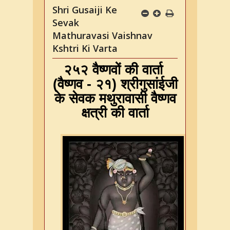
Shri Gusaiji Ke
Sevak
Mathuravasi Vaishnav
Kshtri Ki Varta
२५२ वैष्णवों की वार्ता
(
वैष्णव
-
२१
)
श्रीगुसांईजी
के सेवक मथुरावासी वैष्णव
क्षत्री की वार्ता