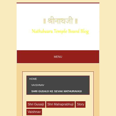
MENU
HOME
VAISHNAV
SHRI GUSAIJI KE SEVAK MATHURAVASI
VAISHNAV KSHTRI KI VARTA
Shri Gusaiji
Shri Mahaprabhuji
Story
Vaishnav