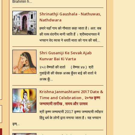
Brahmin h...
Shrinathji Gaushala - Nathuwas,
Nathdwara
हमारे यहाँ गाय को गौमाता कहा जाता है। अत: सब
की परम वंदनीय मानी जाति हैं । श्रीमदभागवत में
भगवान वेद व्यास ने धरती माता को गाय की सर्व...
Shri Gusaniji Ke Sevak Ajab
Kunvar Bai Ki Varta
२५२ वैष्णवों की वार्ता ( वैष्णव ४७ ) श्री
गुसांईजी की सेवक अजब कुँवर बाई की वार्ता ये
अजब कुँ...
Krishna Janmashtami 2017 Date &
Time and Celebration , २०१७ कृष्ण
जन्माष्टमी तारीख , समय और उत्सव
श्री कृष्ण जन्माष्टमी 2017 कृष्णा जन्माष्टमी त्यौहार
हिंदू धर्म के लोगों द्वारा मनाया जाता है। यह भगवान
कृष्...