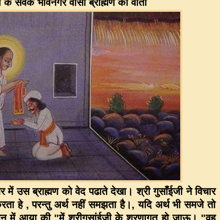
ी के सेवक भावनगर वासी ब्राह्मण की वार्ता
र में उस ब्राह्मण को वेद पढाते देखा। श्री गुसाँईजी ने विचार
ता हे , परन्तु अर्थ नहीं समझता है।, यदि अर्थ भी समजे तो
े मन में आया की "में श्रीगुसांईजी के शरणागत हो जाऊ। "वह