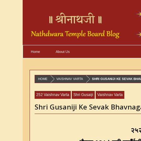
Home
About Us
HOME
VAISHNAV VARTA
SHRI GUSANIJI KE SEVAK BHA
252 Vaishnav Varta
Shri Gusaiji
Vaishnav Varta
Shri Gusaniji Ke Sevak Bhavnag
२५२ 