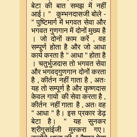
बेटा
की
बात
समझ
में
नहीं
आई।
कुम्भनदासजी
बोले
"
-
पुष्टिमार्ग
में
भगवत
सेवा
और
"
भगवत
गुणगान
में
दोनों
मुख्य
है
।
जो
दोनों
काम
करें
वह
,
सम्पूर्ण
होता
है
और
जो
आधा
कार्य
करता
है
आधा
होता
है
"
"
।
चतुर्भुजदास
तो
भगवत
सेवा
और
भगवद्गुणगान
दोनों
करता
है
कीर्तन
नहीं
गाता
है
अतः
,
,
यह
तो
सम्पूर्ण
है
और
कृष्णदास
केवल
गायो
की
सेवा
करता
है
,
कीर्तन
नहीं
गाता
है
अतः
वह
,
आधा
है।
इस
प्रकार
डेढ़
"
"
बेटा
है।
यह
सुनकर
"
श्रीगुसांईजी
मुस्करा
गए।