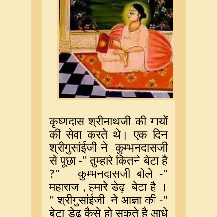
कृष्णदास
श्रीनाथजी
की
गायों
की
सेवा
करते
थे।
एक
दिन
श्रीगुसांईजी
ने
कुम्भनदासजी
से
पूछा
तुम्हारे
कितने
बेटा
है
-"
कुम्भनदासजी
बोले
?"
-"
महाराज
हमारे
डेढ़
बेटा
है
।
,
श्रीगुसांईजी
ने
आज्ञा
की
"
-"
बेटा
डेढ़
कैसे
हो
सकते
है
आधे