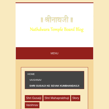
MENU
HOME
VAISHNAV
SHRI GUSAIJI KE SEVAK KUMBHANDASJI
KE BETA KRUSHNADAS KI VARTA
Shri Gusaiji
Shri Mahaprabhuji
Story
Vaishnav