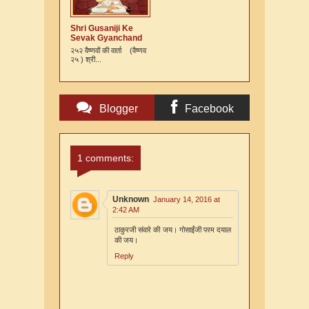
Shri Gusaniji Ke
Sevak Gyanchand
Ki Varta
२५२ वैष्णवों की वार्ता (वैष्णव
२५ ) श्री...
Blogger
Facebook
Comments
Comments
1 comments:
Unknown
January 14, 2016 at
2:42 AM
ठाकुरजी संवारे की जय। गोसाईंजी परम दयाल
की जय।
Reply