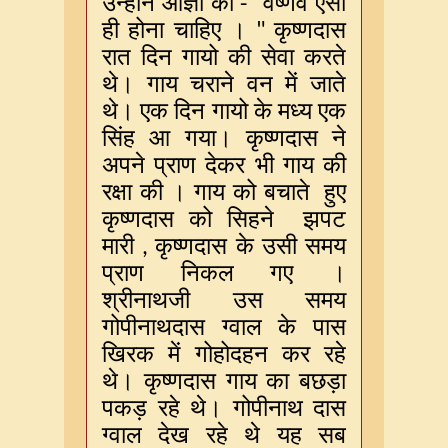
उन्होंने
आज्ञा
की
वैष्णव
ऐसा
-"
ही
होना
चाहिए
।
कृष्णदास
"
रात
दिन
गायो
की
सेवा
करते
थे।
गाय
चराने
वन
में
जाते
थे।
एक
दिन
गायो
के
मध्य
एक
सिंह
आ
गया।
कृष्णदास
ने
अपने
प्राण
देकर
भी
गाय
की
रक्षा
की
।
गाय
को
बचाते
हुए
कृष्णदास
को
सिहने
झपट
मारी
कृष्णदास
के
उसी
समय
,
प्राण
निकल
गए
।
श्रीनाथजी
उस
समय
गोपीनाथदास
ग्वाल
के
पास
खिरक
में
गोहोदहन
कर
रहे
थे।
कृष्णदास
गाय
का
बछड़ा
पकड़
रहे
थे।
गोपीनाथ
दास
ग्वाल
देख
रहे
थे
यह
सब