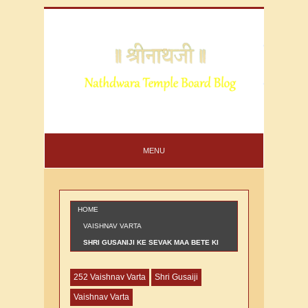
MENU
HOME
VAISHNAV VARTA
SHRI GUSANIJI KE SEVAK MAA BETE KI
VAARTA
252 Vaishnav Varta
Shri Gusaiji
Vaishnav Varta