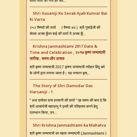
धरती माता को गाय की सर्व...
Shri Gusaniji Ke Sevak Ajab Kunvar Bai
Ki Varta
२५२ वैष्णवों की वार्ता ( वैष्णव ४७ ) श्री गुसांईजी की
सेवक अजब कुँवर बाई की वार्ता ये अजब कुँ...
Krishna Janmashtami 2017 Date &
Time and Celebration , २०१७ कृष्ण जन्माष्टमी
तारीख , समय और उत्सव
श्री कृष्ण जन्माष्टमी 2017 कृष्णा जन्माष्टमी त्यौहार हिंदू धर्म
के लोगों द्वारा मनाया जाता है। यह भगवान कृष्...
The Story of Shri Damodar Das
Harsaniji - 1
" अथ दामोदर दास हरसानी की वार्ता " एह समय की बात हे कि
श्री आचार्यजी महाप्रभु ने पृथ्वी की परिक्रमा करने हेतु
प्रस्थान किया, उन...
Shri Krishna Janmashtami ka Mahatva
श्री कृष्ण जन्माष्टमी का महत्व जन्माष्टमी (Janmashtami )