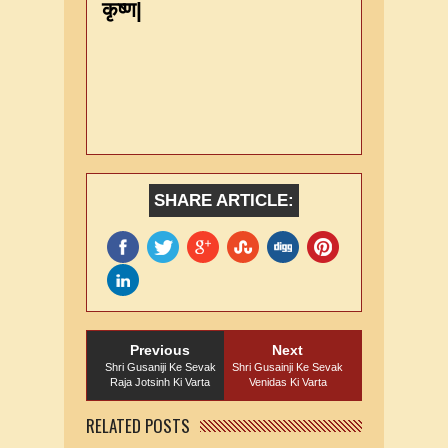
कृष्ण
|
SHARE ARTICLE:
Previous
Next
Shri Gusaniji Ke Sevak
Shri Gusainji Ke Sevak
Raja Jotsinh Ki Varta
Venidas Ki Varta
RELATED POSTS