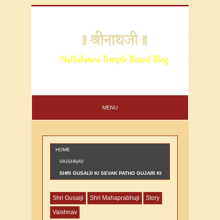
MENU
HOME
VAISHNAV
SHRI GUSAIJI KI SEVAK PATHO GUJARI KI
VARTA
Shri Gusaiji
Shri Mahaprabhuji
Story
Vaishnav