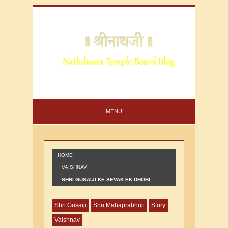
MENU
HOME
VAISHNAV
SHRI GUSAIJI KE SEVAK EK DHOBI
THAKURJI KI SEVA KARNE VALE KI VARTA
Shri Gusaiji
Shri Mahaprabhuji
Story
Vaishnav