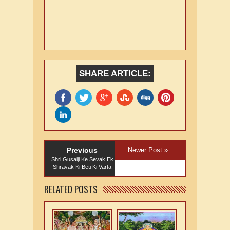
SHARE ARTICLE:
Previous
Newer Post »
Shri Gusaiji Ke Sevak Ek
Shravak Ki Beti Ki Varta
RELATED POSTS