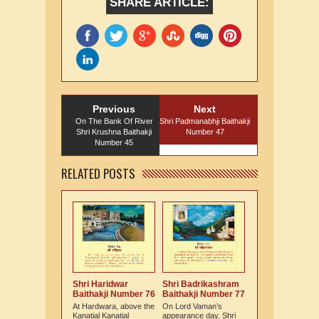
SHARE ARTICLE:
Previous
Next
On The Bank Of River
Shri Padmanabhji Baithakji
Shri Krushna Baithakji
Number 47
Number 45
RELATED POSTS
Shri Haridwar
Shri Badrikashram
Baithakji Number 76
Baithakji Number 77
At Hardwara, above the
On Lord Vaman’s
Kanatial Kanatial
appearance day, Shri