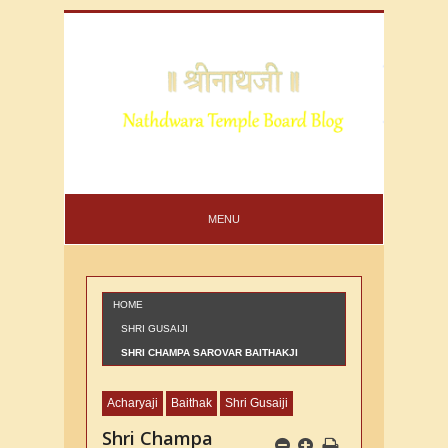
MENU
HOME
SHRI GUSAIJI
SHRI CHAMPA SAROVAR BAITHAKJI
NUMBER 46
Acharyaji
Baithak
Shri Gusaiji
Shri Champa