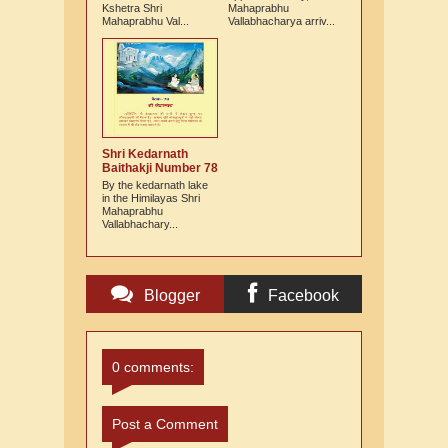
Kshetra Shri
Mahaprabhu
Mahaprabhu Val...
Vallabhacharya arriv...
Shri Kedarnath
Baithakji Number 78
By the kedarnath lake
in the Himilayas Shri
Mahaprabhu
Vallabhachary...
Blogger
Facebook
Comments
Comments
0 comments:
Post a Comment