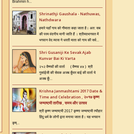
Brahmin h...
Shrinathji Gaushala - Nathuwas,
Nathdwara
हमारे यहाँ गाय को गौमाता कहा जाता है। अत: सब
की परम वंदनीय मानी जाति हैं । श्रीमदभागवत में
भगवान वेद व्यास ने धरती माता को गाय की सर्व...
Shri Gusaniji Ke Sevak Ajab
Kunvar Bai Ki Varta
२५२ वैष्णवों की वार्ता ( वैष्णव ४७ ) श्री
गुसांईजी की सेवक अजब कुँवर बाई की वार्ता ये
अजब कुँ...
Krishna Janmashtami 2017 Date &
Time and Celebration , २०१७ कृष्ण
जन्माष्टमी तारीख , समय और उत्सव
श्री कृष्ण जन्माष्टमी 2017 कृष्णा जन्माष्टमी त्यौहार
हिंदू धर्म के लोगों द्वारा मनाया जाता है। यह भगवान
कृष्...