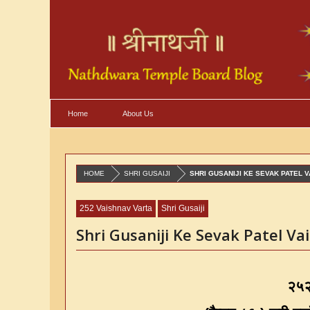
Home
About Us
HOME
SHRI GUSAIJI
SHRI GUSANIJI KE SEVAK PATEL V
252 Vaishnav Varta
Shri Gusaiji
Shri Gusaniji Ke Sevak Patel Va
२५२ 