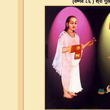
(
वैष्णव ८६
)
श्री गुस