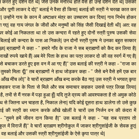
न करते हुए दर्शन देते थे| जैसे उनके मनोरथ होते वैसे ही उन्हें दर्शन देते थे| उसकी
 और पूणी लाकर दे दो|" बलाई ने वैसा ही किया| बलाई की स्त्री ने चरखा कात कर
उन्होंने गाय के कान में अष्टाक्षर मंत्र का उच्चारण कर दिया| गाय निर्भय होकर
ग गए| वह गाय जंगल के जीवों और मनुष्यों को सिंह जैसी दिखाई देती थी| अत: वह
र कोई आ निकलता था तो उस कन्दरा में रहते हुए दोनों स्त्री पुरुष उसकी सेवा
ं बिलाई की कन्दरा के पास आ निकले| उन दोनों स्त्री पुरुष ने उनका बहुत सत्कार
| ब्राह्मणों ने कहा - " हमारे गाँव के राजा ने सब ब्राह्मणों को कैद कर लिया है|
 लाखों रुपये खाये हैं| अब मेरे पिता के हाथ का पत्र लाकर दो की वह स्वर्ग में गए है|
े बचाकर डरते हुए इस वन में आ गए हैं|" उस बलाई की स्त्री ने कहा - "राजा का
तो तुमको मिला दूँ|" तब ब्राह्मणों ने हाथ जोड़कर कहा - " जैसे बने वैसे हमें एक बार
आँख मींच लो|" वे चारों ब्राह्मण आँख बन्द करके बैठ गए| उस स्त्री ने भगवत् कृपा
ज से कहकर राजा के पिता से मिले और सब समाचार कहकर उससे पत्र लिखा लिया|
है, तभी से मैं नरक में पड़ा हुआ हूँ| यदि तुजे द्रव्य की आवश्यकता है तो अमुक कोठे
पने हाथ से जितना धन चाहता है, निकाल लेना| यदि कोई दूसरा हाथ डालेगा तो उसे कुछ
ाई की स्त्री का ध्यान करके आँखे खोलीं वे चारों उस निर्जन वन की कंदरा में
 - "तुमने हमें जीवन दान किया है|" उस बलाई ने कहा - "यह सब प्रताप तो
ल में विराजें हैं|" वे चारों ब्राह्मण श्रीगोकुल में जाकर श्रीगुसांईजी के सेवक हुए|
वह बलाई और उसकी स्त्री श्रीगुसांईजी के ऐसे कृपा पात्र थे|