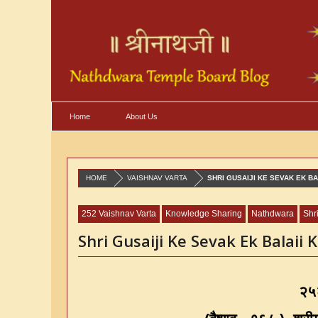
Home
About Us
HOME
VAISHNAV VARTA
SHRI GUSAIJI KE SEVAK EK BA
252 Vaishnav Varta
Knowledge Sharing
Nathdwara
Shri
Shri Gusaiji Ke Sevak Ek Balaii 
२५२