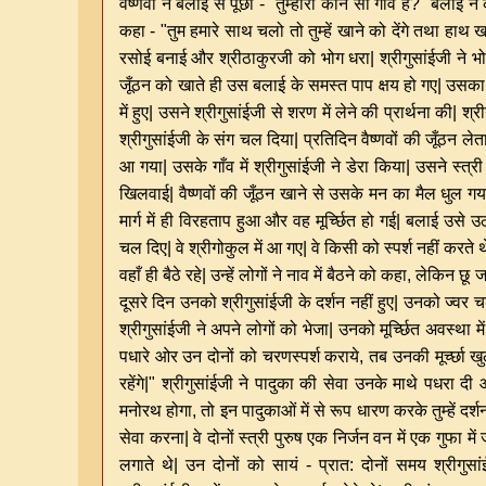
वैष्णवों ने बलाई से पूछा - "तुम्हारा कौन सा गाँव है?" बलाई ने 
कहा - "तुम हमारे साथ चलो तो तुम्हें खाने को देंगे तथा हाथ ख
रसोई बनाई और श्रीठाकुरजी को भोग धरा| श्रीगुसांईजी ने भोज
जूँठन को खाते ही उस बलाई के समस्त पाप क्षय हो गए| उसका अन्
में हुए| उसने श्रीगुसांईजी से शरण में लेने की प्रार्थना की
श्रीगुसांईजी के संग चल दिया| प्रतिदिन वैष्णवों की जूँठन लेत
आ गया| उसके गाँव में श्रीगुसांईजी ने डेरा किया| उसने स्त्
खिलवाई| वैष्णवों की जूँठन खाने से उसके मन का मैल धुल ग
मार्ग में ही विरहताप हुआ और वह मूर्च्छित हो गई| बलाई उसे 
चल दिए| वे श्रीगोकुल में आ गए| वे किसी को स्पर्श नहीं करते थे|
वहाँ ही बैठे रहे| उन्हें लोगों ने नाव में बैठने को कहा, लेकिन छ
दूसरे दिन उनको श्रीगुसांईजी के दर्शन नहीं हुए| उनको ज्वर चढ़
श्रीगुसांईजी ने अपने लोगों को भेजा| उनको मूर्च्छित अवस्था मे
पधारे ओर उन दोनों को चरणस्पर्श कराये, तब उनकी मूर्च्छा खुली|
रहेंगे|" श्रीगुसांईजी ने पादुका की सेवा उनके माथे पधरा 
मनोरथ होगा, तो इन पादुकाओं में से रूप धारण करके तुम्हें दर
सेवा करना| वे दोनों स्त्री पुरुष एक निर्जन वन में एक गुफा
लगाते थे| उन दोनों को सायं - प्रात: दोनों समय श्रीगुसांई