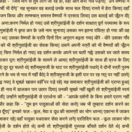
कहा - "जिस मार्ग से तुम लोग जा रहे हो, वहीँ आगे केरा गाँव पड़ेगा|" उन वैष्णवों ने
र्ची भी देंगे|" यह सुनकर वह बलाई उनके साथ चल दिया| रास्ते में डेरा किया| वहाँ
न किया और तत्प्श्चात् समस्त वैष्णवों ने प्रसाद लिया| उस बलाई को जूँठन दी|
त:करण निर्मल हो गया| उसे श्रीगुसांईजी के दर्शन साक्षात् पूर्ण परमात्मा के रूप
| श्रीगुसांईजी ने कृपा कर के उसे नाम सुनाया| उसका मन इतना पवित्र हो गया की वह
ा था| उसका वैष्णवों के प्रति दिनों दिन अनुराग बढ़ता गया| धीरे - धीरे उसका गाँव
री को भी श्रीगुसांईजी का सेवक किया| उसने अपनी स्त्री को भी वैष्णवों की जूँठन
या| चित्त निर्मल हो गया| वह दर्शन करके अपने घर चली गई| उसको घर जाते समय
उठाकर पून: श्रीगुसांईजी के सामने ले आया| श्रीगुसांईजी के साथ ही व्रज के लिए
 दूर दूर चलते थे| श्रीयमुनाजी के घाट पर श्रीगुसांईजी पधारे| वे दोनों स्त्री पुरुष
ू जाने के भय से नाव में नहीं बैठे| वे श्रीयमुनाजी के इसी पार पर रह गए| पर नहीं उतरे|
 गया| वे मूर्च्छा खाकर वहीँ पर पड़े रहे| यह समाचार श्रीगुसांईजी को प्राप्त हुआ|
ं ही नाव में डालकर पार उतार दिया| उनकी मूर्च्छा नहीं खुली तो श्रीगुसांईजी स्वयं
 उन्होंने श्रीगुसांईजी से प्रार्थना की - "आपके दर्शनों के बिना हमारे प्राण नहीं
दी और कहा कि - "तुम इन पादुकाओं की सेवा करो| जब भी तुम्हारा दर्शन करने का
्शन दूँगा|" इनको फल - फूल, मेवा व दूध की सामग्री का भोग धरना| एकान्त में जाकर
 में जाकर रहे| वहाँ पादुका पधराकर सेवा करने लगे| प्रतिदिन फल - फूल लाकर भोग
जी के दर्शन होते थे| कभी तो श्रीगुसांईजी पुस्तक बाँचते दर्शन देते थे| कभी