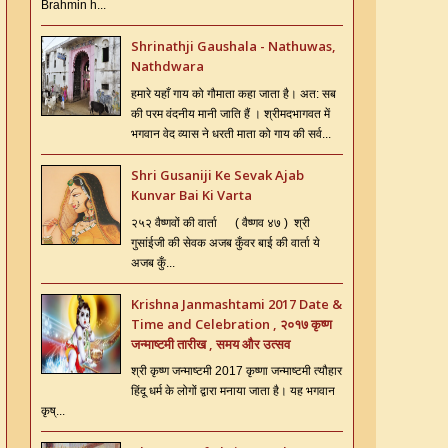
Brahmin h...
Shrinathji Gaushala - Nathuwas,
Nathdwara
हमारे यहाँ गाय को गौमाता कहा जाता है। अत: सब
की परम वंदनीय मानी जाति हैं । श्रीमदभागवत में
भगवान वेद व्यास ने धरती माता को गाय की सर्व...
Shri Gusaniji Ke Sevak Ajab
Kunvar Bai Ki Varta
२५२ वैष्णवों की वार्ता ( वैष्णव ४७ ) श्री
गुसांईजी की सेवक अजब कुँवर बाई की वार्ता ये
अजब कुँ...
Krishna Janmashtami 2017 Date &
Time and Celebration , २०१७ कृष्ण
जन्माष्टमी तारीख , समय और उत्सव
श्री कृष्ण जन्माष्टमी 2017 कृष्णा जन्माष्टमी त्यौहार
हिंदू धर्म के लोगों द्वारा मनाया जाता है। यह भगवान
कृष्...