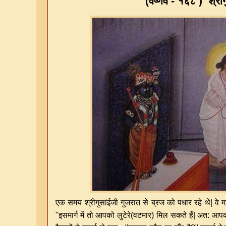
(
वैष्णव - १६८
)
श्रीग
एक समय श्रीगुसांईजी गुजरात से ब्रज को पधार रहे थे| वे मा
"इसमार्ग में तो आपको लुटेरे(वटमार) मिल सकते हैं| अत: आप