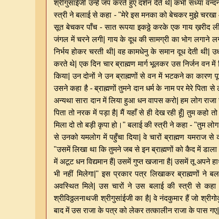
श्रीगुसांईजी उन्हें जप करते हुए दर्शन देते थे| कभी संध्या वन्द
स्त्री ने बलाई से कहा - "मेरे इस मनका को बेचकर मुझे चरखा
सूत बेचकर पाँच - सात रूपया इकठ्ठे करके एक गाय ख़रीद ली| 
जंगल में चरने लगी| गाय के दूध की सामग्री का भोग लगाने ल
निर्भय होकर चरती थी| वह कामधेनु के समान दूध देती थी| उध
करते थे| एक दिन चार ब्राह्मण मार्ग भूलकर उस निर्जन वन मे
किया| उन दोनों ने उन ब्राह्मणों से वन में भटकने का कारण पूछा
उसने कहा है - ब्राह्मणों तुमने दान धर्म के नाम पर मेरे पिता से
अन्यथा सारा दान में लिया हुआ धन वापस करो| हम लोग राजा स
पिता तो नरक में पड़ा है| मैं यहाँ से ही देख रही हूँ| तुम कहो 
मिला दो तो बड़ी कृपा हो।" बलाई की स्त्री ने कहा - "तुम लोग 
से उनको यमलोग में पहुँचा दिया| वे चारों ब्राह्मण यमरा
"उसमें लिखा था कि तुमने जब से इन ब्राह्मणों को कैद में डाला 
में अटूट धन विद्यमान हैं| उसमें गुप्त खजाना है| उसमें तू अ
भी नहीं मिलेगा|" इस प्रकार पत्र लिखाकर ब्राह्मणों ने बल
अवस्थित मिले| उस चारों ने उस बलाई की स्त्री से कहा
श्रीविठ्ठलनाथजी श्रीगुसांईजी का है| वे नंदकुमार हैं जो श्रीगोकु
बाद में उस राजा के पत्र को लेकर तत्कालीन राजा के पास गए| 