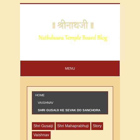
MENU
HOME
VAISHNAV
SHRI GUSAIJI KE SEVAK DO SANCHORA
BHAIYO KI VARTA
Shri Gusaiji
Shri Mahaprabhuji
Story
Vaishnav